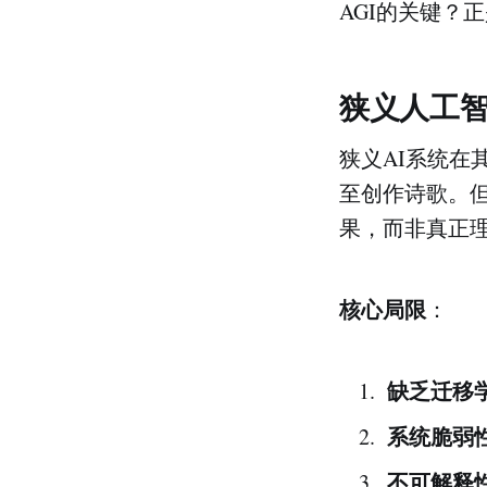
AGI的关键？
狭义人工
狭义AI系统
至创作诗歌。
果，而非真正
核心局限
：
缺乏迁移
系统脆弱
不可解释