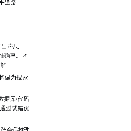
平道路。
模型"出声思
准确率。📌
求解
理构建为搜索
/数据库/代码
通过试错优
持跨会话推理