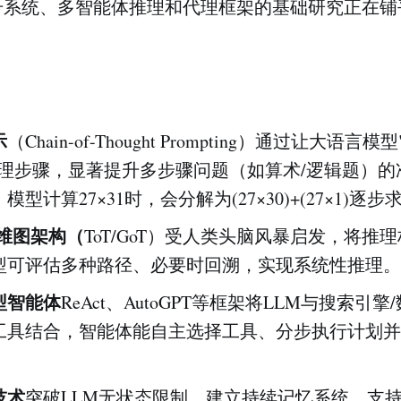
号系统、多智能体推理和代理框架的基础研究正在铺
：
示
（Chain-of-Thought Prompting）通过让大语言
推理步骤，显著提升多步骤问题（如算术/逻辑题）的
型计算27×31时，会分解为(27×30)+(27×1)逐步
思维图架构（
ToT/GoT）受人类头脑风暴启发，将推
型可评估多种路径、必要时回溯，实现系统性推理。
型智能体
ReAct、AutoGPT等框架将LLM与搜索引擎
工具结合，智能体能自主选择工具、分步执行计划并
技术
突破LLM无状态限制，建立持续记忆系统，支